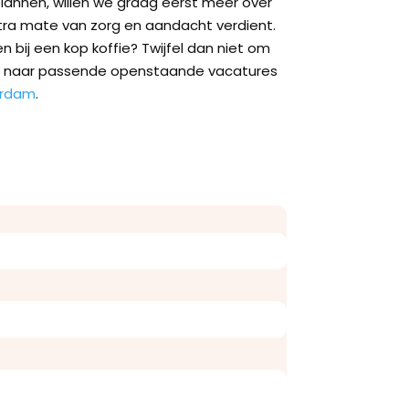
lannen, willen we graag eerst meer over
xtra mate van zorg en aandacht verdient.
 bij een kop koffie? Twijfel dan niet om
jken naar passende openstaande
vacatures
rdam
.