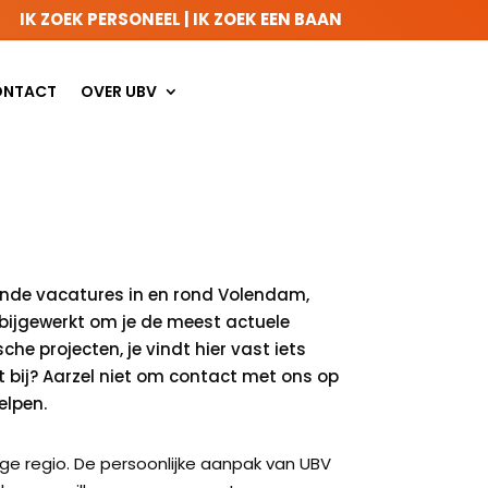
IK ZOEK PERSONEEL
|
IK ZOEK EEN BAAN
ONTACT
OVER UBV
taande vacatures in en rond Volendam,
bijgewerkt om je de meest actuele
he projecten, je vindt hier vast iets
et bij? Aarzel niet om contact met ons op
elpen.
ige regio. De persoonlijke aanpak van UBV