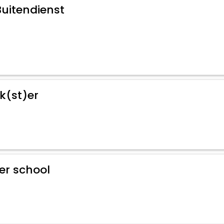
uitendienst
k(st)er
r school