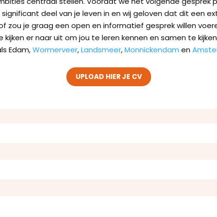
bities centraal stellen. Voordat we het volgende gesprek p
gnificant deel van je leven in en wij geloven dat dit een e
f zou je graag een open en informatief gesprek willen voeren
We kijken er naar uit om jou te leren kennen en samen te ki
als Edam,
Wormerveer
,
Landsmeer
,
Monnickendam
en
Amste
UPLOAD HIER JE CV