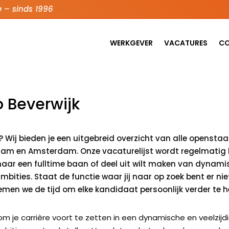
e – sinds 1996
WERKGEVER
VACATURES
C
o Beverwijk
jk? Wij bieden je een uitgebreid overzicht van alle opens
Edam en Amsterdam. Onze vacaturelijst wordt regelmatig 
naar een fulltime baan of deel uit wilt maken van dynamisc
bities. Staat de functie waar jij naar op zoek bent er ni
emen we de tijd om elke kandidaat persoonlijk verder te h
om je carrière voort te zetten in een dynamische en veelzijd