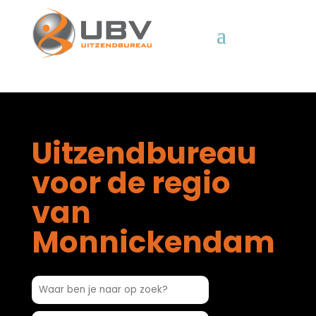
Uitzendbureau
voor de regio
van
Monnickendam