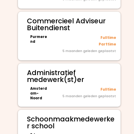
Commercieel Adviseur
Buitendienst
Purmere
Fulltime
nd
Parttime
5 maanden geleden geplaatst
Administratief
medewerk(st)er
Amsterd
Fulltime
am-
5 maanden geleden geplaatst
Noord
Schoonmaakmedewerke
r school