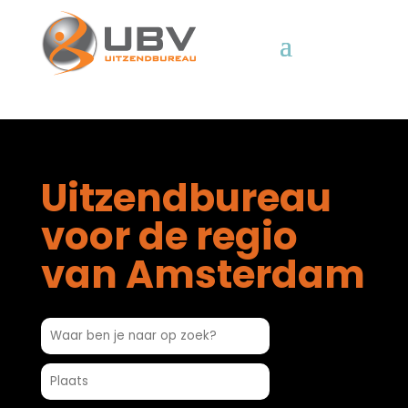
Uitzendbureau
voor de regio
van Amsterdam