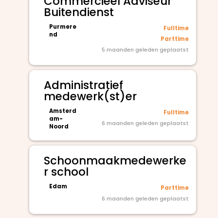
Commercieel Adviseur
Buitendienst
Purmere
Fulltime
nd
Parttime
5 maanden geleden geplaatst
Administratief
medewerk(st)er
Amsterd
Fulltime
am-
6 maanden geleden geplaatst
Noord
Schoonmaakmedewerke
r school
Edam
Parttime
6 maanden geleden geplaatst